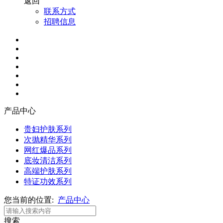
返回
联系方式
招聘信息
产品中心
贵妇护肤系列
次抛精华系列
网红爆品系列
底妆清洁系列
高端护肤系列
特证功效系列
您当前的位置:
产品中心
搜索