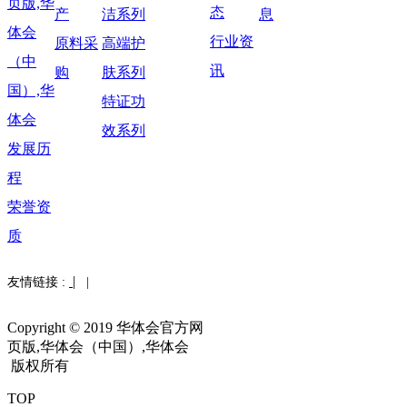
页版,华
态
产
洁系列
息
体会
行业资
原料采
高端护
（中
讯
购
肤系列
国）,华
特证功
体会
效系列
发展历
程
荣誉资
质
|
友情链接 :
|
Copyright © 2019 华体会官方网
页版,华体会（中国）,华体会
版权所有
TOP