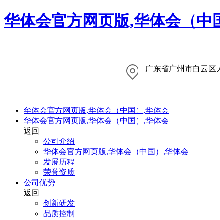
华体会官方网页版,华体会（中
广东省广州市白云区
华体会官方网页版,华体会（中国）,华体会
华体会官方网页版,华体会（中国）,华体会
返回
公司介绍
华体会官方网页版,华体会（中国）,华体会
发展历程
荣誉资质
公司优势
返回
创新研发
品质控制