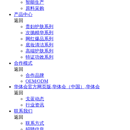
智能生产
原料采购
产品中心
返回
贵妇护肤系列
次抛精华系列
网红爆品系列
底妆清洁系列
高端护肤系列
特证功效系列
合作模式
返回
合作品牌
OEM/ODM
华体会官方网页版,华体会（中国）,华体会
返回
戈蓝动态
行业资讯
联系我们
返回
联系方式
招聘信息