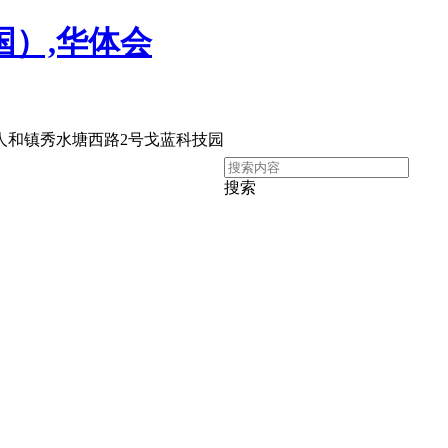
国）,华体会
人和镇秀水塘西路2号戈蓝科技园
搜索