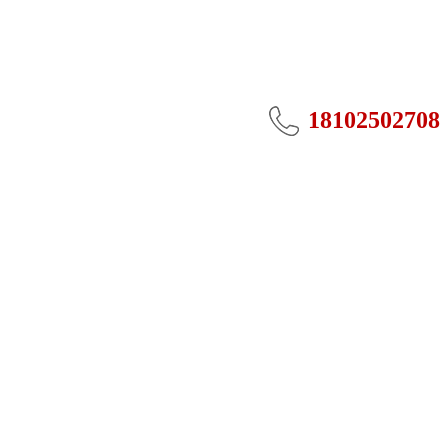
18102502708