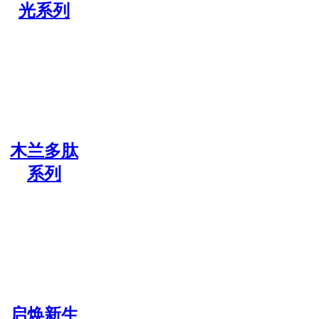
光系列
木兰多肽
系列
启焕新生