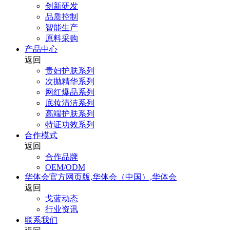
创新研发
品质控制
智能生产
原料采购
产品中心
返回
贵妇护肤系列
次抛精华系列
网红爆品系列
底妆清洁系列
高端护肤系列
特证功效系列
合作模式
返回
合作品牌
OEM/ODM
华体会官方网页版,华体会（中国）,华体会
返回
戈蓝动态
行业资讯
联系我们