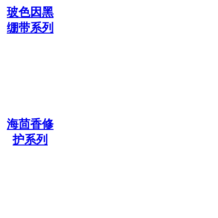
玻色因黑
绷带系列
海茴香修
护系列