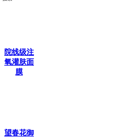
院线级注
氧灌肤面
膜
望春花御