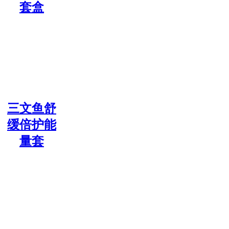
套盒
三文鱼舒
缓倍护能
量套