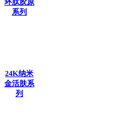
环肽胶原
系列
24K纳米
金活肤系
列