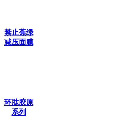
禁止蕉绿
减压面膜
环肽胶原
系列