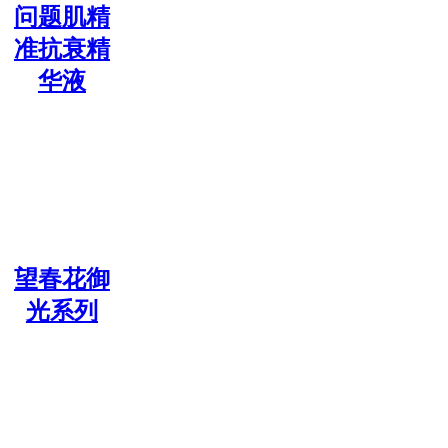
问题肌精
准抗衰精
华液
望春花御
光系列