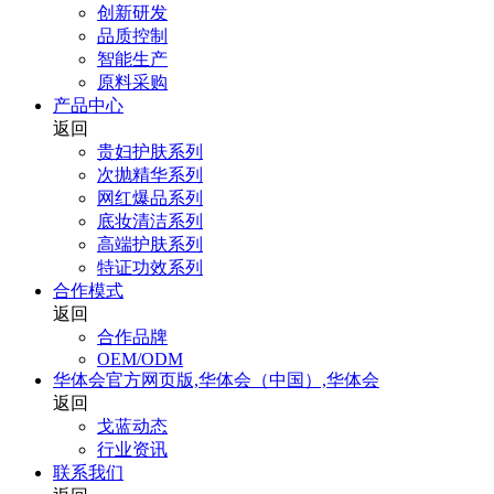
创新研发
品质控制
智能生产
原料采购
产品中心
返回
贵妇护肤系列
次抛精华系列
网红爆品系列
底妆清洁系列
高端护肤系列
特证功效系列
合作模式
返回
合作品牌
OEM/ODM
华体会官方网页版,华体会（中国）,华体会
返回
戈蓝动态
行业资讯
联系我们