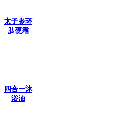
太子参环
肽硬霜
四合一沐
浴油