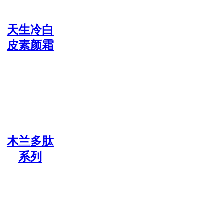
天生冷白
皮素颜霜
木兰多肽
系列