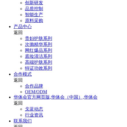
创新研发
品质控制
智能生产
原料采购
产品中心
返回
贵妇护肤系列
次抛精华系列
网红爆品系列
底妆清洁系列
高端护肤系列
特证功效系列
合作模式
返回
合作品牌
OEM/ODM
华体会官方网页版,华体会（中国）,华体会
返回
戈蓝动态
行业资讯
联系我们
返回