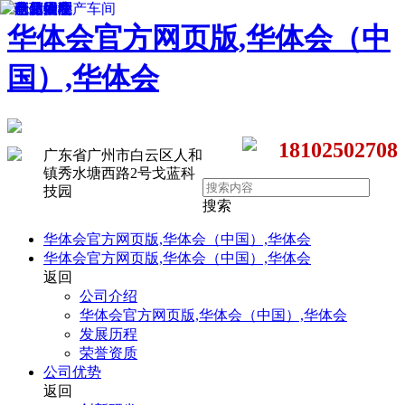
华体会官方网页版,华体会（中
国）,华体会
18102502708
广东省广州市白云区人和
镇秀水塘西路2号戈蓝科
技园
搜索
华体会官方网页版,华体会（中国）,华体会
华体会官方网页版,华体会（中国）,华体会
返回
公司介绍
华体会官方网页版,华体会（中国）,华体会
发展历程
荣誉资质
公司优势
返回