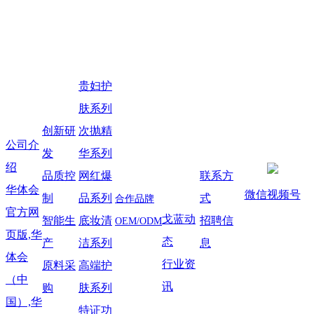
页版,
华体
产品
会
中心
（中
国）,
公司
贵妇护
华体会
华体
优势
官方网
肤系列
会
页版,
创新研
次抛精
联系
华体会
公司介
我们
发
华系列
合作模
（中
绍
式
国）,
品质控
网红爆
联系方
华体会
华体会
微信视频号
制
品系列
式
合作品牌
官方网
戈蓝动
智能生
底妆清
招聘信
OEM/ODM
页版,华
态
产
洁系列
息
体会
行业资
原料采
高端护
（中
讯
购
肤系列
国）,华
特证功