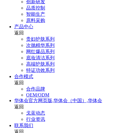
创新研发
品质控制
智能生产
原料采购
产品中心
返回
贵妇护肤系列
次抛精华系列
网红爆品系列
底妆清洁系列
高端护肤系列
特证功效系列
合作模式
返回
合作品牌
OEM/ODM
华体会官方网页版,华体会（中国）,华体会
返回
戈蓝动态
行业资讯
联系我们
返回