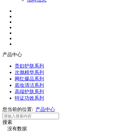
产品中心
贵妇护肤系列
次抛精华系列
网红爆品系列
底妆清洁系列
高端护肤系列
特证功效系列
您当前的位置:
产品中心
搜索
没有数据