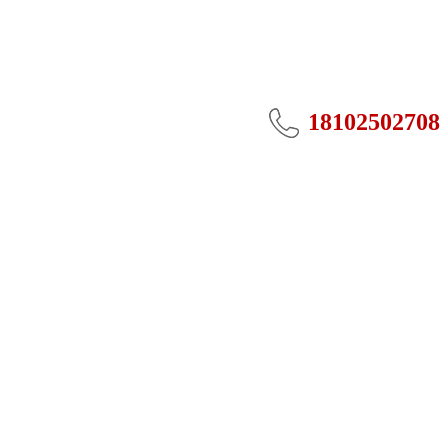
18102502708