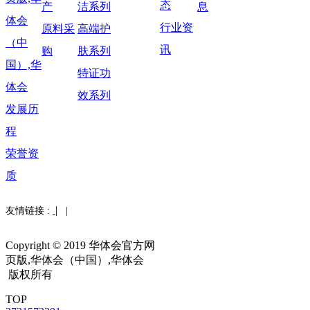
态
产
洁系列
息
体会
行业资
原料采
高端护
（中
讯
购
肤系列
国）,华
特证功
体会
效系列
发展历
程
荣誉资
质
|
友情链接 :
|
Copyright © 2019 华体会官方网
页版,华体会（中国）,华体会
版权所有
TOP